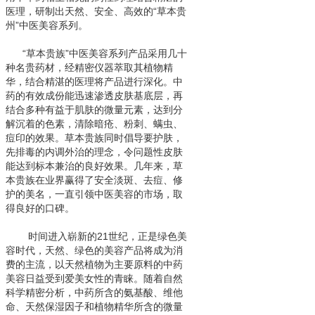
医理，研制出天然、安全、高效的“草本贵
州”中医美容系列。
“草本贵族”中医美容系列产品采用几十
种名贵药材，经精密仪器萃取其植物精
华，结合精湛的医理将产品进行深化。中
药的有效成份能迅速渗透皮肤基底层，再
结合多种有益于肌肤的微量元素，达到分
解沉着的色素，清除暗疮、粉刺、螨虫、
痘印的效果。草本贵族同时倡导要护肤，
先排毒的内调外治的理念，令问题性皮肤
能达到标本兼治的良好效果。几年来，草
本贵族在业界赢得了安全淡斑、去痘、修
护的美名，一直引领中医美容的市场，取
得良好的口碑。
时间进入崭新的21世纪，正是绿色美
容时代，天然、绿色的美容产品将成为消
费的主流，以天然植物为主要原料的中药
美容日益受到爱美女性的青睐。随着自然
科学精密分析，中药所含的氨基酸、维他
命、天然保湿因子和植物精华所含的微量