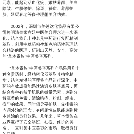
元素，能起到活血化瘀、嫩肤养颜、美白
除皱、生肌修护、除斑、祛痘、养颜护
肤、延缓衰老等多种理想美容功效。
2002年，深圳市美莲达化妆品有限公
司将明清皇家宫廷中医美容理念进一步深
化，结合将几十种名贵中药进行复配精制
萃取，利用中草药相生相克的药性药理结
合精湛的医理，研制出天然、安全、高效
的“草本贵族”中医美容系列。
“草本贵族”中医美容系列产品采用几十
种名贵药材，经精密仪器萃取其植物精
华，结合精湛的医理将产品进行深化。中
药的有效成份能迅速渗透皮肤基底层，再
结合多种有益于肌肤的微量元素，达到分
解沉着的色素，清除暗疮、粉刺、螨虫、
痘印的效果。同时倡导要护肤，先排毒的
内调外治的理念，令问题性皮肤能达到标
本兼治的良好效果。几年来，草本贵族在
业界赢得了安全淡斑、祛痘、修护的美
名，一直引领中医美容的市场，取得良好