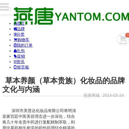
首页

品牌

分类

0

购物车

我的订单

礼包

促销

资讯

留言板

草本养颜（草本贵族）化妆品的品牌
文化与内涵
燕唐商城
2014-03-24
深圳市美莲达化妆品有限公司将明清
皇家宫廷中医美容理念进一步深化，结合
将几十年名贵中药进行复配精制萃取，利
用中草药相生相克的药性药理结合精湛的