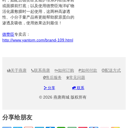
时，如配合德赞臣安瓶护理系列在按摩前
或面膜前打底；以及使用德赞臣海洋矿物
活化露敷膜时一起使用，这两种高渗透
性、小分子量产品将更能帮助胶原蛋白的
渗透及吸收，使用效果达到最佳！
德赞臣
专卖店：
http://www.yantom.com/brand-109.html
关于燕唐
联系燕唐
如何订购
如何付款
配送方式





售后服务
常见问题


分享
联系


© 2026 燕唐商城 版权所有
分享给朋友