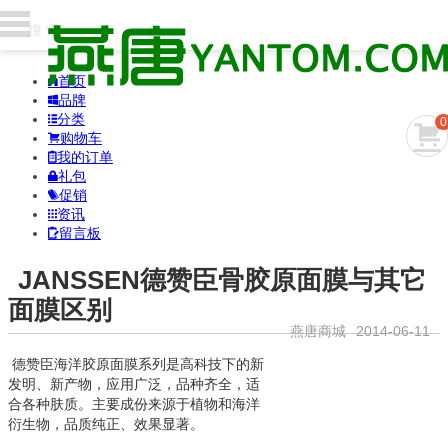
首页

品牌

分类

0

购物车

我的订单

礼包

促销

资讯

留言板

JANSSEN德赞臣骨胶原面膜与其它
面膜区别
燕唐商城
2014-06-11
德赞臣海洋胶原面膜系列是高科技下的新
发明、新产物，应用广泛，品种齐全，适
合各种肤质。主要成份来源于植物和海洋
衍生物，品质纯正、效果显著。