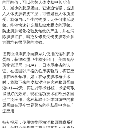
的弱酸值，可以代替人体皮肤中长期流
失、减少的胶原蛋白。它渗透性强，当进
入人体皮肤表皮下层，可普遍被人体所接
受。就像自己产生的物质，无任何排斥现
象。能够快速补充肌肤缺水脱皮的现象。
防止肌肤老化松弛及皱纹的产生，并在消
除肌肤红肿、暗疮及修复受伤皮肤等众多
方面均有很显著的功效。
德赞臣海洋胶原面膜系列使用的这种胶原
蛋白，获得欧盟卫生检疫部门、美国食品
药物管理局（FDA）、日本厚生省的认
证。在德国以严格的临床实验后，将它应
用在医学领域。如：在做皮肤移植手术
时，将取下来的皮肤浸泡在这种胶原蛋白
液中1—2天，再进行手术移植，术后可取
得很好的效果。现在这项技术在欧洲各国
已广泛应用。这种萃取于纤维组织中的胶
原蛋白在现今世界著名的护肤品中也在广
泛应用.
特别提示：使用德赞臣海洋胶原面膜系列