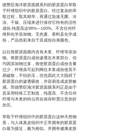
德赞臣海洋胶原面膜系列的胶原蛋白萃取
于纤维组织中的胶原蛋白。经过复杂的萃
取过程，取其精华，再通过急速无菌、冷
冻、干燥、压缩来进行保存它特有的活性
成份,纯度高达98%—100%。不含任何纤
维和化学添加物。无色素、香料及化学成
份，产品色彩来自于其成份自身颜色。
以往骨胶原面膜内含有木浆、纤维等添加
物。将胶原蛋白成份渗透在木浆部分。但
均因添加物过多，致使胶原蛋白成份含量
过少，纤维虽可起到网住木浆成份使其不
易破散，不怕折压，但也因此大大阻碍了
胶原蛋白的渗透吸收，并容易造成皮肤敏
感。而德赞臣海洋胶原面膜系列正是由于
其采用特殊工艺制造，纯度高、不含任何
纤维与木浆的特点而在保存时需注意勿折
勿压。
萃取于纤维组织中的胶原蛋白这种天然物
质，与人体真皮组织中正常拥有的胶原蛋
白最为接近，极为相似。并拥有健康皮肤