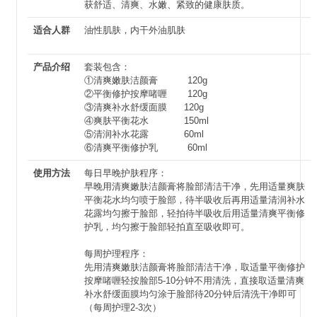
获舒适、清爽、水嫩、紧致的健康肤质。
适合人群
油性肌肤，内干外油肌肤
产品介绍
套装包含：
①清爽嫩肤洁颜膏 120g
②平衡修护按摩啫喱 120g
③清爽补水舒缓面膜 120g
④爽肤平衡花水 150ml
⑤清润补水花露 60ml
⑥清爽平衡修护乳 60ml
使用方法
每日早晚护肤程序：
早晚用清爽嫩肤洁颜膏将脸部清洁干净，先用适量爽肤
平衡花水均匀喷于脸部，待半吸收后再用适量清润补水
花露均匀擦于脸部，轻拍待半吸收后用适量清爽平衡修
护乳，均匀擦于脸部轻拍直至吸收即可。
每周护理程序：
先用清爽嫩肤洁颜膏将脸部清洁干净，取适量平衡修护
按摩啫喱轻按脸部5-10分钟不用清洗，直接取适量清爽
补水舒缓面膜均匀涂于脸部待20分钟后清洗干净即可
（每周护理2-3次）