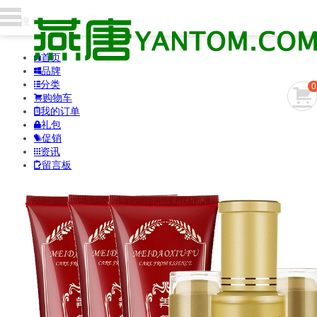
首页

品牌

分类

0

购物车

我的订单

礼包

促销

资讯

留言板
