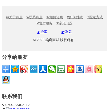
关于燕唐
联系燕唐
如何订购
如何付款
配送方式





售后服务
常见问题


分享
联系


© 2026 燕唐商城 版权所有
分享给朋友
×
联系我们
0755-23462112
