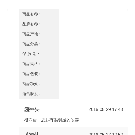
商品名称：
川岛雪肤 美岛秀肤 舒爽清润修护组合(平衡补水修护组合)六件套
品牌名称：
川岛雪肤
商品产地：
深圳
商品分类：
套装
保 质 期：
三年（开封后一年）
商品规格：
六件套
商品包装：
有外盒/有塑封
商品功效：
补水保湿 控油平衡 损伤修复
适合肤质：
混合性肌肤 油性肌肤
媛**头
2016-05-29 17:43
很不错，皮肤有很明显的改善
紫**使
2016-05-27 12:52