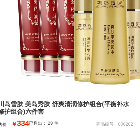
川岛雪肤 美岛秀肤 舒爽清润修护组合(平衡补水
修护组合)六件套
334
已售出： 29 件
￥
商品编号：000202
售价：