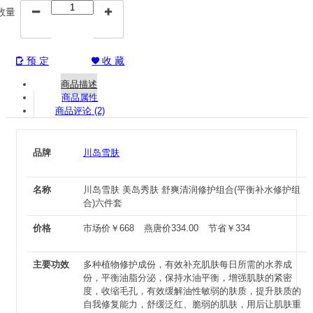
数量


预 定
收 藏


商品描述
商品属性
商品评论 (2)
品牌
川岛雪肤
名称
川岛雪肤 美岛秀肤 舒爽清润修护组合(平衡补水修护组
合)六件套
价格
市场价
￥
668
燕唐价
334.00
节省
￥
334
主要功效
多种植物修护成份，有效补充肌肤每日所需的水养成
份，平衡油脂分泌，保持水油平衡，增强肌肤的紧密
度，收缩毛孔，有效缓解油性敏弱的肤质，提升肤质的
自我修复能力，舒缓泛红、脆弱的肌肤，用后让肌肤重