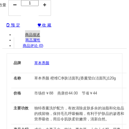
数量


预 定
收 藏


商品描述
商品属性
商品评论 (0)
品牌
草本养颜
名称
草本养颜 橙维C净肤洁面乳(香薰莹白洁面乳)120g
价格
市场价
￥
88
燕唐价
44.00
节省
￥
44
主要功效
独特香薰洗护配方，有效清除皮肤多余的油脂和化妆品
的残留物，保持毛孔呼吸畅顺，有利于护肤品的渗透和
营养吸收，用后令肌肤柔软嫩滑，清新自然。