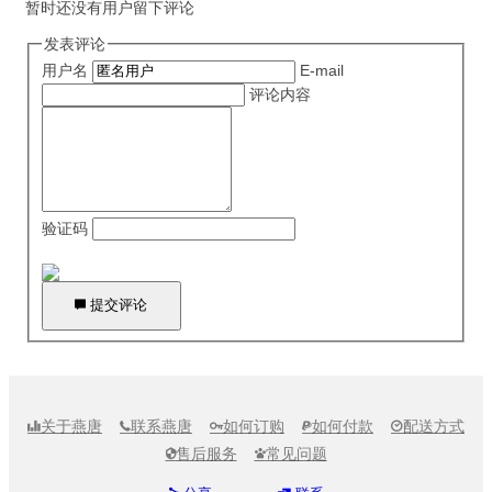
干性肌肤 中性肌肤
暂时还没有用户留下评论
发表评论
用户名
E-mail
评论内容
验证码

提交评论
关于燕唐
联系燕唐
如何订购
如何付款
配送方式





售后服务
常见问题

