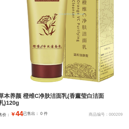
草本养颜 橙维C净肤洁面乳(香薰莹白洁面
乳)120g
44
已售出： 0 件
￥
商品编号：000209
售价：