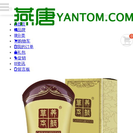
首页

品牌

分类

0

购物车

我的订单

礼包

促销

资讯

留言板
