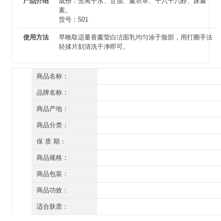
产品介绍
成份：去离子水、甘油、薰衣草、十六十八醇、尿囊
素。
货号：501
使用方法
早晚取适量香薰莹白洁面乳均匀涂于脸部，用打圈手法
轻揉片刻清洗干净即可。
商品名称：
草本养颜 橙维C净肤洁面乳(香薰莹白洁面乳)120g
品牌名称：
草本养颜
商品产地：
深圳
商品分类：
洁面
保 质 期：
三年（开封后一年）
商品规格：
120g
商品包装：
有外盒/有塑封
商品功效：
深层清洁 美白祛黄 嫩肤细腻
适合肤质：