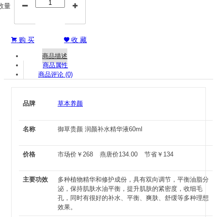
数量


购 买
收 藏


商品描述
商品属性
商品评论 (0)
品牌
草本养颜
名称
御草贵颜 润颜补水精华液60ml
价格
市场价
￥
268
燕唐价
134.00
节省
￥
134
主要功效
多种植物精华和修护成份，具有双向调节，平衡油脂分
泌，保持肌肤水油平衡，提升肌肤的紧密度，收细毛
孔，同时有很好的补水、平衡、爽肤、舒缓等多种理想
效果。