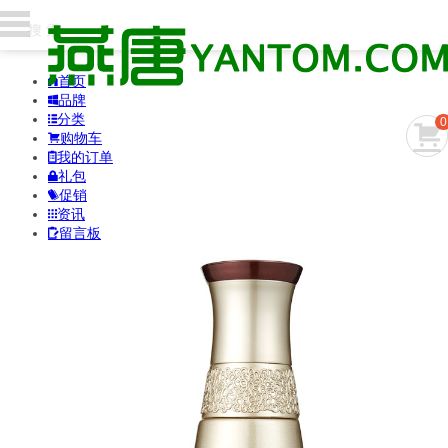
首页

品牌

分类

0

购物车

我的订单

礼包

促销

资讯

留言板
