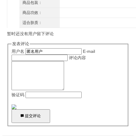
60ml
商品包装：
有外盒/有塑封
商品功效：
补水保湿 控油平衡
适合肤质：
油性肌肤
暂时还没有用户留下评论
发表评论
用户名
E-mail
评论内容
验证码

提交评论