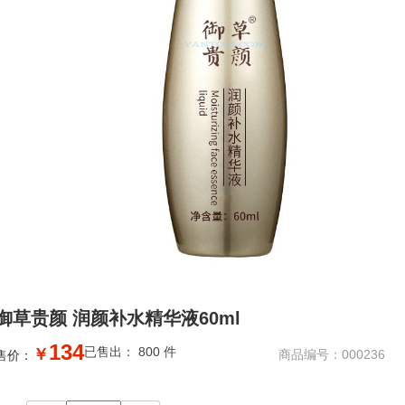
御草贵颜 润颜补水精华液60ml
134
已售出： 800 件
￥
商品编号：000236
售价：