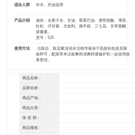
适合人群
补水、控油选用
产品介绍
成份：去离子水、甘油、霍霍巴油、透明质酸、薄荷、
杜松、洋甘菊、尤加利、佛手柑、三七花、甘草黄酮、
尿囊素。
货号：525
使用方法
洁肤后，取适量清润水活精华液涂于肌肤轻拍直至吸
收即可，配搭草本洁肤爽和清爽舒缓修护乳一起使用效
果更佳。
商品名称：
御草贵颜 润颜补水精华液60ml
品牌名称：
草本养颜
商品产地：
深圳
商品分类：
精华
保 质 期：
三年（开封后一年）
商品规格：