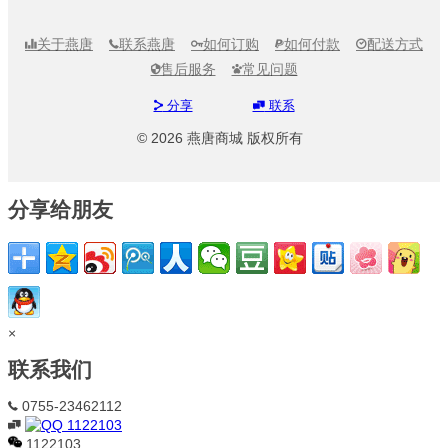
关于燕唐
联系燕唐
如何订购
如何付款
配送方式





售后服务
常见问题


分享
联系


© 2026 燕唐商城 版权所有
分享给朋友
×
联系我们
0755-23462112

1122103

1122103