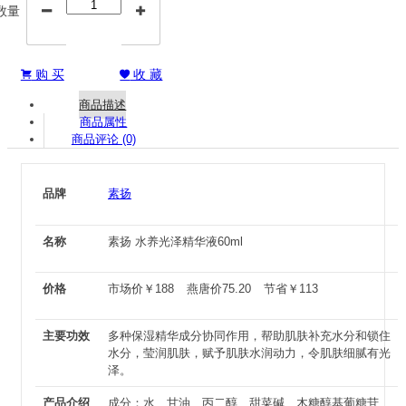
数量


购 买
收 藏


商品描述
商品属性
商品评论 (0)
品牌
素扬
名称
素扬 水养光泽精华液60ml
价格
市场价
￥
188
燕唐价
75.20
节省
￥
113
主要功效
多种保湿精华成分协同作用，帮助肌肤补充水分和锁住
水分，莹润肌肤，赋予肌肤水润动力，令肌肤细腻有光
泽。
产品介绍
成分：水、甘油、丙二醇、甜菜碱、木糖醇基葡糖苷、