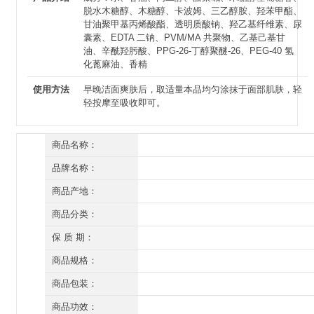
脱水木糖醇、木糖醇、卡波姆、三乙醇胺、羟苯甲酯、
甘油聚甲基丙烯酸酯、透明质酸钠、羟乙基纤维素、尿
囊素、EDTA 二钠、PVM/MA 共聚物、乙基己基甘
油、辛酰羟肟酸、PPG-26-丁醇聚醚-26、PEG-40 氢
化蓖麻油、香精
使用方法
早晚洁面爽肤后，取适量本品均匀涂抹于面部肌肤，轻
轻按摩至吸收即可。
商品名称：
素扬 水养光泽精华液60ml
品牌名称：
素扬
商品产地：
广州
商品分类：
精华
保 质 期：
三年（开封后一年）
商品规格：
60ml
商品包装：
有外盒/有塑封
商品功效：