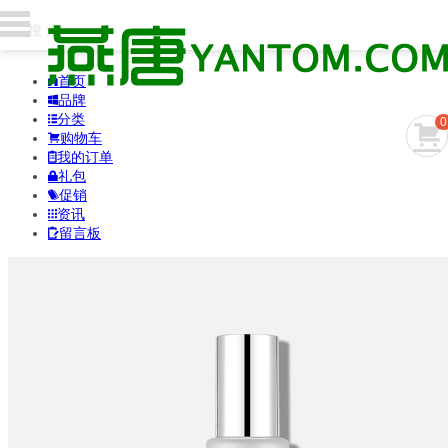
首页

品牌

分类

0

购物车

我的订单

礼包

促销

资讯

留言板
