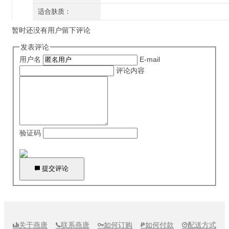
补水保湿 提亮肤色
适合肤质：
干性肌肤 中性肌肤 混合性肌肤 油性肌肤 敏感肌肤
暂时还没有用户留下评论
发表评论
用户名
E-mail
评论内容
验证码

提交评论
关于燕唐
联系燕唐
如何订购
如何付款
配送方式




