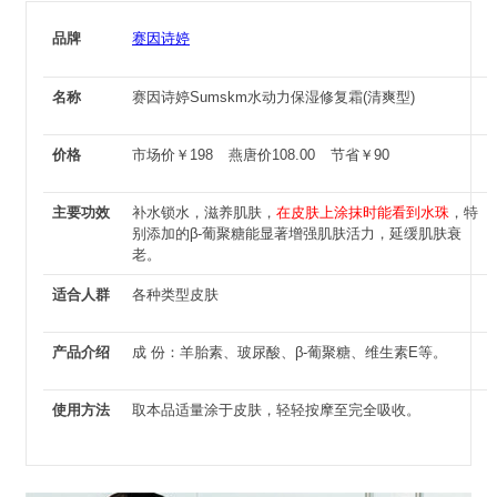
品牌
赛因诗婷
名称
赛因诗婷Sumskm水动力保湿修复霜(清爽型)
价格
市场价
￥
198
燕唐价
108.00
节省
￥
90
主要功效
补水锁水，滋养肌肤，
在皮肤上涂抹时能看到水珠
，特
别添加的β-葡聚糖能显著增强肌肤活力，延缓肌肤衰
老。
适合人群
各种类型皮肤
产品介绍
成 份：羊胎素、玻尿酸、β-葡聚糖、维生素E等。
使用方法
取本品适量涂于皮肤，轻轻按摩至完全吸收。