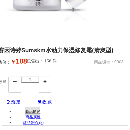
赛因诗婷Sumskm水动力保湿修复霜(清爽型)
108
已售出： 158 件
￥
商品编号：0008
售价：
数量


预 定
收 藏


商品描述
商品属性
商品评论 (3)