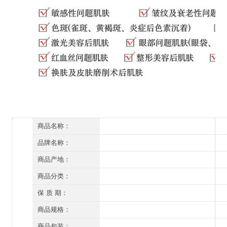
商品名称：
赛因诗婷Sumskm水动力保湿修复霜(清爽型)
品牌名称：
赛因诗婷
商品产地：
深圳
商品分类：
面霜
保 质 期：
三年（开封后一年）
商品规格：
30g
商品包装：