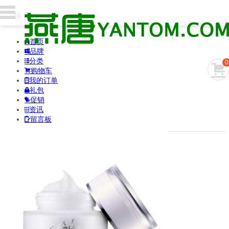
首页

品牌

分类

0

购物车

我的订单

礼包

促销

资讯

留言板
