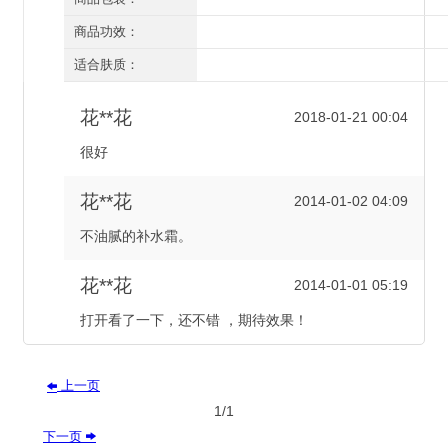
有外盒/有塑封
商品功效：
补水保湿
适合肤质：
所有肤质
花**花
2018-01-21 00:04
很好
花**花
2014-01-02 04:09
不油腻的补水霜。
花**花
2014-01-01 05:19
打开看了一下，还不错 ，期待效果！
上一页

1/1
下一页
