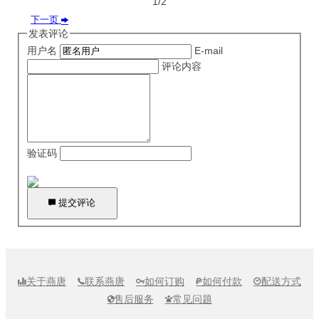
1/2
下一页

发表评论
用户名
E-mail
评论内容
验证码

提交评论
关于燕唐
联系燕唐
如何订购
如何付款
配送方式





售后服务
常见问题

