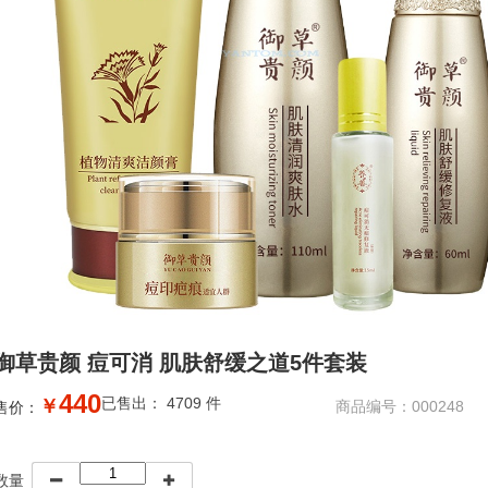
御草贵颜 痘可消 肌肤舒缓之道5件套装
440
已售出： 4709 件
￥
商品编号：000248
售价：
数量

