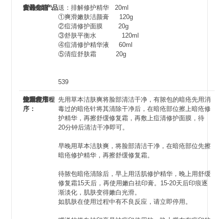
产品介绍
套装包含：
合计6支产品
货号：
送：排解修护精华 20ml
①爽滑嫩肤洁颜膏 120g
②痘清修护面膜 20g
③舒肤平衡水 120ml
④痘清修护精华液 60ml
⑤清痘舒肤霜 20g
539
使用方法
护理程序：
每日使用程
注1：
注2：
先用草本洁肤爽将脸部清洁干净，有脓包的暗疮先用消
序：
毒过的暗疮针将其清除干净后，在暗疮部位擦上暗疮修
护精华，再擦舒缓修复霜，再敷上痘清修护面膜，待
20分钟后清洁干净即可。
早晚用草本洁肤爽，将脸部清洁干净，在暗疮部位先擦
暗疮修护精华，再擦舒缓修复霜。
待脓包暗疮清除后，早上用活肌修护精华，晚上用舒缓
修复霜15天后，再使用嫩白祛印膏。15-20天后印痕逐
渐淡化，肌肤变得嫩白光滑。
如肌肤在使用过程中有不良反应，请立即停用。