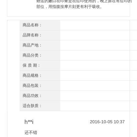
赠送的嫩白祛印膏是祛痘印使用的，晚上搽在有痘印的
部位，用指腹按摩片刻更有利于吸收。
商品名称：
御草贵颜 痘可消 肌肤舒缓之道5件套装
品牌名称：
草本养颜
商品产地：
深圳
商品分类：
套装
保 质 期：
三年（开封后一年）
商品规格：
四件套
商品包装：
有外盒/有塑封
商品功效：
祛痘粉刺 祛疤祛印 损伤修复
适合肤质：
所有肤质
h**i
2016-10-05 10:37
还不错