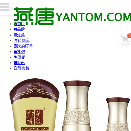
首页

品牌

分类

0

购物车

我的订单

礼包

促销

资讯

留言板
