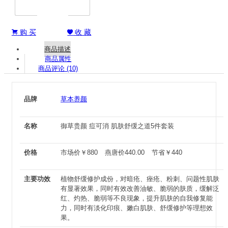
购 买
收 藏


商品描述
商品属性
商品评论 (10)
品牌
草本养颜
名称
御草贵颜 痘可消 肌肤舒缓之道5件套装
价格
市场价
￥
880
燕唐价
440.00
节省
￥
440
主要功效
植物舒缓修护成份，对暗疮、痤疮、粉刺、问题性肌肤
有显著效果，同时有效改善油敏、脆弱的肤质，缓解泛
红、灼热、脆弱等不良现象，提升肌肤的自我修复能
力，同时有淡化印痕、嫩白肌肤、舒缓修护等理想效
果。