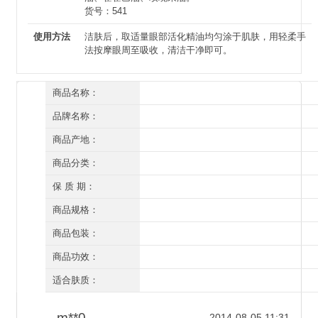
货号：541
使用方法
洁肤后，取适量眼部活化精油均匀涂于肌肤，用轻柔手
法按摩眼周至吸收，清洁干净即可。
商品名称：
御草贵颜 美眸丽眼组合(体验装) 5小件【养善】
品牌名称：
草本养颜
商品产地：
深圳
商品分类：
眼部精油
保 质 期：
三年（开封后一年）
商品规格：
20ml
商品包装：
有外盒/有塑封
商品功效：
祛黑眼圈 祛眼袋
适合肤质：
所有肤质
m**0
2014-08-05 11:31