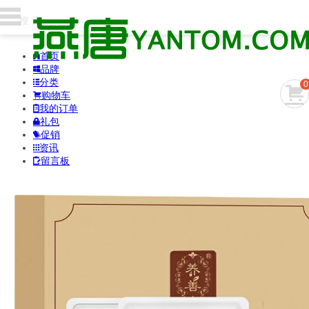
首页

品牌

分类

0

购物车

我的订单

礼包

促销

资讯

留言板
