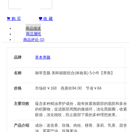
购 买
收 藏


商品描述
商品属性
商品评论 (1)
品牌
草本养颜
名称
御草贵颜 美眸丽眼组合(体验装) 5小件【养善】
价格
市场价
￥
168
燕唐价
84.00
节省
￥
84
主要功效
蕴含多种精油养护成份，能有效紧致眼部的脂肪和多余
的积聚物，促进眼部周围的微循环，淡化黑眼圈，收紧
眼袋，淡化细纹，防止眼部下垂的多种理想效果。
产品介绍
成份：迷迭香、玫瑰、肉桂、檀香、茉莉、乳香、甜杏
油、霍霍巴油、玫瑰果油。