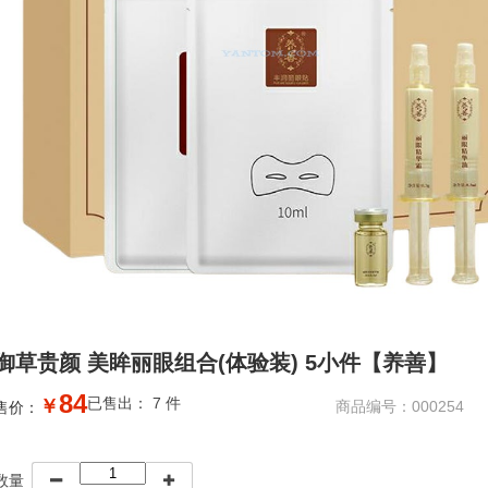
御草贵颜 美眸丽眼组合(体验装) 5小件【养善】
84
已售出： 7 件
￥
商品编号：000254
售价：
数量

