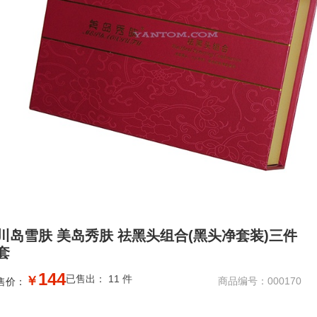
川岛雪肤 美岛秀肤 祛黑头组合(黑头净套装)三件
套
144
已售出： 11 件
￥
商品编号：000170
售价：