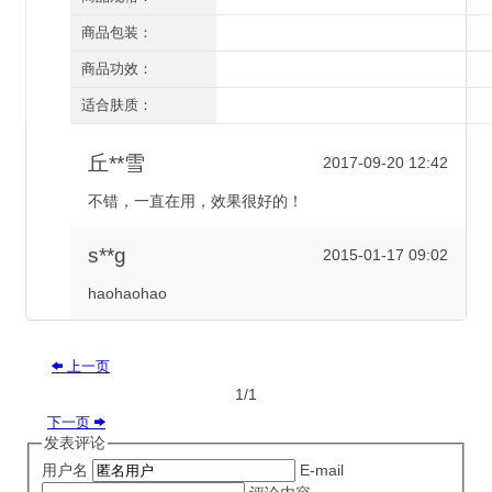
三件套
商品包装：
有外盒/有塑封
商品功效：
收缩毛孔 祛黑头
适合肤质：
所有肤质
丘**雪
2017-09-20 12:42
不错，一直在用，效果很好的！
s**g
2015-01-17 09:02
haohaohao
上一页

1/1
下一页

发表评论
用户名
E-mail