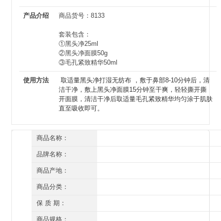
产品介绍
商品货号：8133
套装包含：
①黑头净25ml
②黑头净面膜50g
③毛孔紧致精华50ml
使用方法
取适量黑头净打湿无纺布 ，敷于鼻部8-10分钟后，清
洁干净，敷上黑头净面膜15分钟至干爽，轻轻撕开撕
开面膜，清洁干净后取适量毛孔紧致精华均匀涂于肌肤
直至吸收即可。
商品名称：
川岛雪肤 美岛秀肤 祛黑头组合(黑头净套装)三件套
品牌名称：
川岛雪肤
商品产地：
深圳
商品分类：
套装
保 质 期：
三年（开封后一年）
商品规格：