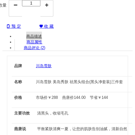
数量


预 定
收 藏


商品描述
商品属性
商品评论 (2)
品牌
川岛雪肤
名称
川岛雪肤 美岛秀肤 祛黑头组合(黑头净套装)三件套
价格
市场价
￥
288
燕唐价
144.00
节省
￥
144
主要功效
清黑头，收缩毛孔
燕唐说
平衡紧肤清爽一夏，让您的肌肤告别油腻，清新自然