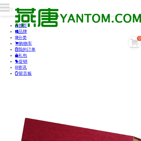
首页

品牌

分类

0

购物车

我的订单

礼包

促销

资讯

留言板
