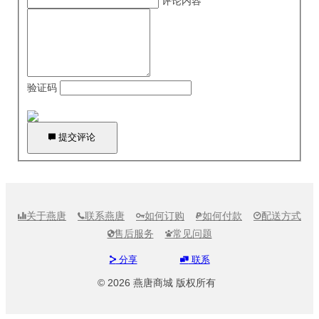
评论内容
验证码

提交评论
关于燕唐
联系燕唐
如何订购
如何付款
配送方式





售后服务
常见问题


分享
联系


© 2026 燕唐商城 版权所有