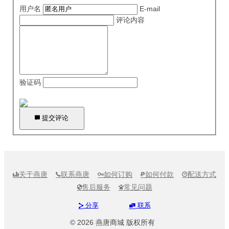
用户名
E-mail
评论内容
验证码

提交评论
关于燕唐
联系燕唐
如何订购
如何付款
配送方式





售后服务
常见问题


分享
联系


© 2026 燕唐商城 版权所有