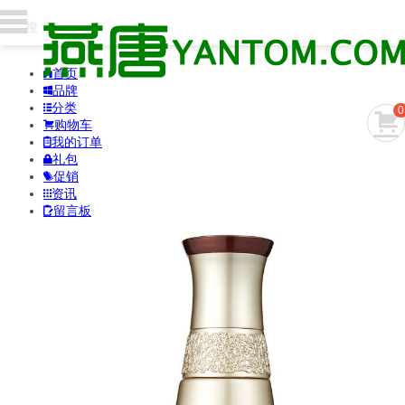
首页

品牌

分类

0

购物车

我的订单

礼包

促销

资讯

留言板
