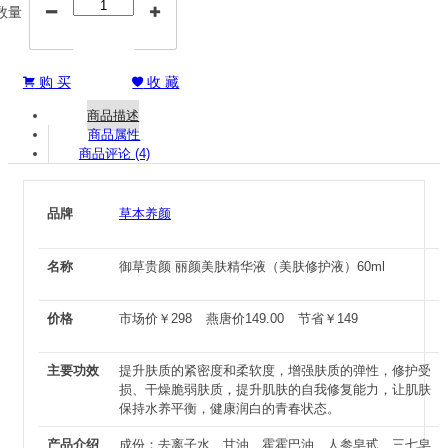
数量


购 买
收 藏


商品描述
商品属性
商品评论 (4)
品牌
草本养颜
名称
御草贵颜 丽颜美肤精华液（美肤修护液）60ml
价格
市场价
￥
298
燕唐价
149.00
节省
￥
149
主要功效
提升肤质的紧密度和柔软度，增强肤质的弹性，修护受
损、干燥脆弱肤质，提升肌肤的自我修复能力，让肌肤
保持水养平衡，健康润白的青春状态。
产品介绍
成份：去离子水、甘油、霍霍巴油、人参皂甙、三七皂