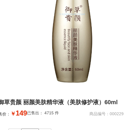
御草贵颜 丽颜美肤精华液（美肤修护液）60ml
149
已售出： 4715 件
￥
商品编号：000229
售价：