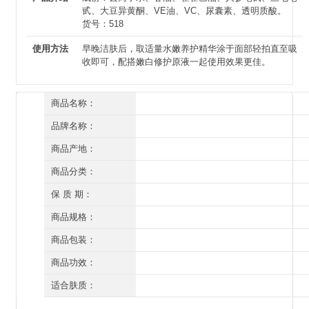
甙、大豆异黄酮、VE油、VC、尿囊素、透明质酸。
货号：518
使用方法
早晚洁肤后，取适量水嫩养护精华涂于面部轻拍直至吸
收即可，配搭嫩白修护原液一起使用效果更佳。
商品名称：
御草贵颜 丽颜美肤精华液（美肤修护液）60ml
品牌名称：
草本养颜
商品产地：
深圳
商品分类：
精华
保 质 期：
三年（开封后一年）
商品规格：
40ml
商品包装：
有外盒/有塑封
商品功效：
补水保湿 紧肤抗皱 损伤修复 营养滋润
适合肤质：
所有肤质