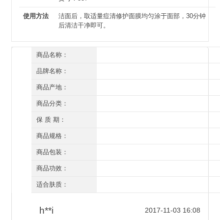
使用方法
洁面后，取适量痘清修护面膜均匀涂于面部，30分钟
后清洁干净即可。
商品名称：
草本养颜 痘清修护面膜120g
品牌名称：
草本养颜
商品产地：
深圳
商品分类：
面膜
保 质 期：
三年（开封后一年）
商品规格：
120g
商品包装：
有外盒/有塑封
商品功效：
祛痘粉刺 控油平衡
适合肤质：
所有肤质
h**i
2017-11-03 16:08