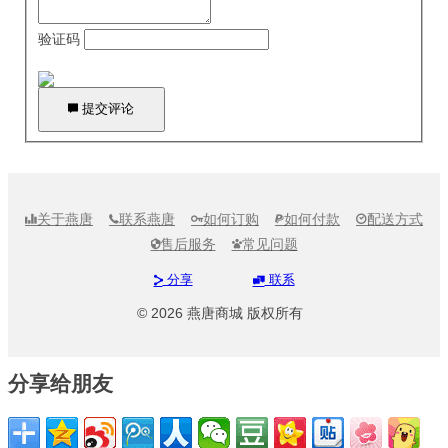
验证码

提交评论
关于燕唐
联系燕唐
如何订购
如何付款
配送方式





售后服务
常见问题


分享
联系


© 2026 燕唐商城 版权所有
分享给朋友