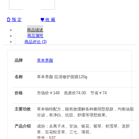
预 定
收 藏


商品描述
商品属性
商品评论 (3)
品牌
草本养颜
名称
草本养颜 痘清修护面膜120g
价格
市场价
￥
148
燕唐价
74.00
节省
￥
74
主要功效
草本独特配方，能有效缓解各种脆弱型肌肤，均衡油脂
分泌，有净白、抗痘、舒缓等理想效果。
产品介绍
成份：去离子水、甘油、银花、紫草、积雪草、龙胆
草、百花蛇舌草、三七、薄荷。
货号：537