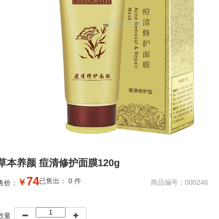
草本养颜 痘清修护面膜120g
74
已售出： 0 件
￥
商品编号：000246
售价：
数量

