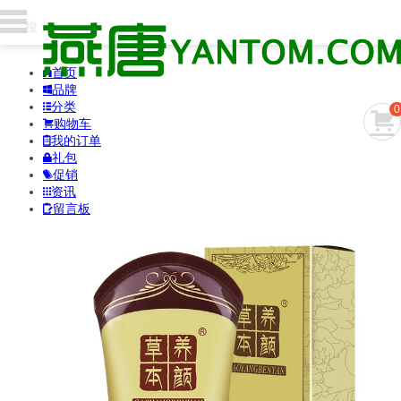
首页

品牌

分类

0

购物车

我的订单

礼包

促销

资讯

留言板
