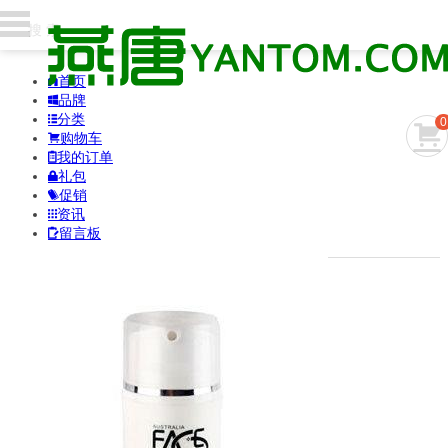
首页

品牌

分类

0

购物车

我的订单

礼包

促销

资讯

留言板
