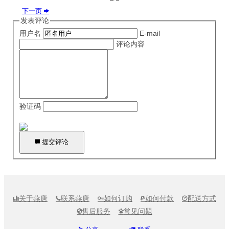
下一页

发表评论
用户名
E-mail
评论内容
验证码

提交评论
关于燕唐
联系燕唐
如何订购
如何付款
配送方式





售后服务
常见问题

