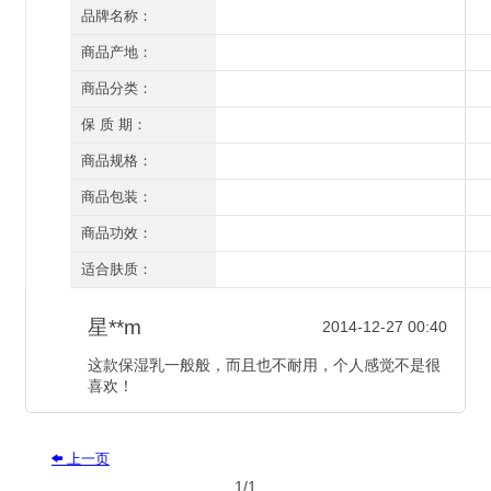
FACE医肤基 玫瑰祛皱保湿乳50ml
品牌名称：
医肤基
商品产地：
广州
商品分类：
乳液
保 质 期：
三年（开封后一年）
商品规格：
50ml
商品包装：
有外盒/有塑封
商品功效：
补水保湿 紧肤抗皱
适合肤质：
所有肤质
星**m
2014-12-27 00:40
这款保湿乳一般般，而且也不耐用，个人感觉不是很
喜欢！
上一页

1/1