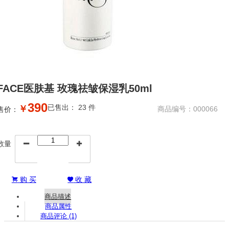
FACE医肤基 玫瑰祛皱保湿乳50ml
390
已售出： 23 件
￥
商品编号：000066
售价：
数量


购 买
收 藏


商品描述
商品属性
商品评论 (1)