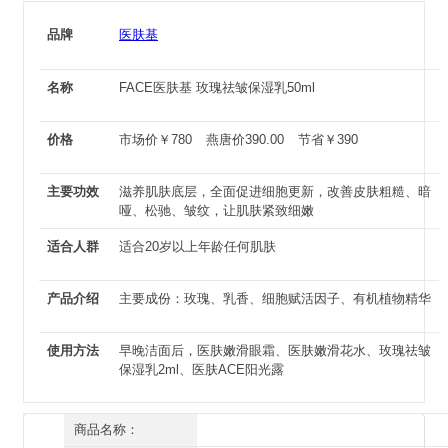
品牌
医肤基
名称
FACE医肤基 玫瑰祛皱保湿乳50ml
价格
市场价
￥
780
燕唐价
390.00
节省
￥
390
主要功效
滋养肌肤底层，全面促进细胞更新，改善皮肤粗糙、暗
哑、松驰、皱纹，让肌肤紧致细嫩
适合人群
适合20岁以上年龄任何肌肤
产品介绍
主要成份：玫瑰、乳香、细胞赋活因子、有机植物精华
使用方法
早晚洁面后，医肤嫩滑眼霜、医肤嫩滑花水、玫瑰祛皱
保湿乳2ml、医肤ACE阳光露
商品名称：