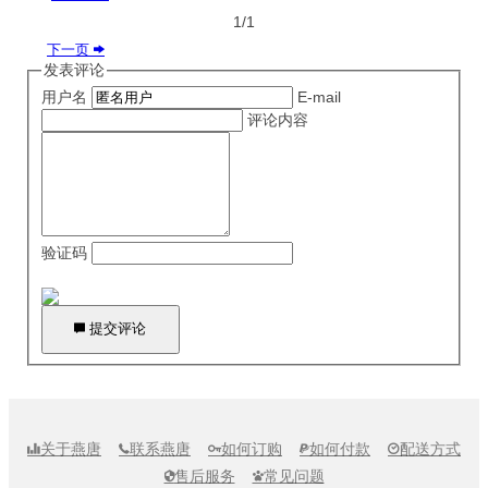
1/1
下一页

发表评论
用户名
E-mail
评论内容
验证码

提交评论
关于燕唐
联系燕唐
如何订购
如何付款
配送方式





售后服务
常见问题

