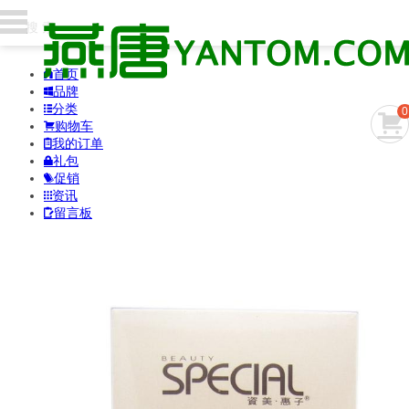
首页

品牌

分类

0

购物车

我的订单

礼包

促销

资讯

留言板
