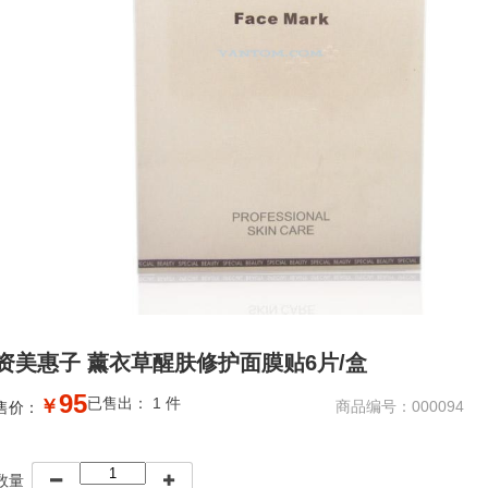
资美惠子 薰衣草醒肤修护面膜贴6片/盒
95
已售出： 1 件
￥
商品编号：000094
售价：
数量

