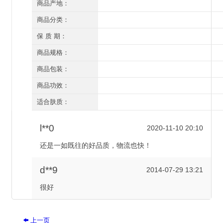
资美惠子
商品产地：
广州
商品分类：
面膜
保 质 期：
三年（开封后一年）
商品规格：
6片
商品包装：
有外盒/有塑封
商品功效：
舒缓抗敏 红血丝 损伤修复
适合肤质：
所有肤质
l**0
2020-11-10 20:10
还是一如既往的好品质，物流也快！
d**9
2014-07-29 13:21
很好
上一页
