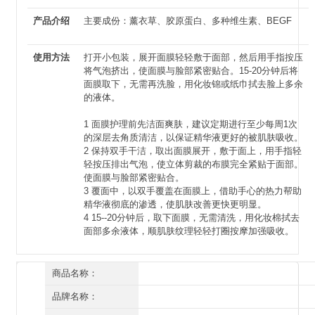
产品介绍
主要成份：薰衣草、胶原蛋白、多种维生素、BEGF
使用方法
打开小包装，展开面膜轻轻敷于面部，然后用手指按压
将气泡挤出，使面膜与脸部紧密贴合。15-20分钟后将
面膜取下，无需再洗脸，用化妆锦或纸巾拭去脸上多余
的液体。
1 面膜护理前先洁面爽肤，建议定期进行至少每周1次
的深层去角质清洁，以保证精华液更好的被肌肤吸收。
2 保持双手干洁，取出面膜展开，敷于面上，用手指轻
轻按压排出气泡，使立体剪裁的布膜完全紧贴于面部。
使面膜与脸部紧密贴合。
3 覆面中，以双手覆盖在面膜上，借助手心的热力帮助
精华液彻底的渗透，使肌肤改善更快更明显。
4 15--20分钟后，取下面膜，无需清洗，用化妆棉拭去
面部多余液体，顺肌肤纹理轻轻打圈按摩加强吸收。
商品名称：
资美惠子 薰衣草醒肤修护面膜贴6片/盒
品牌名称：