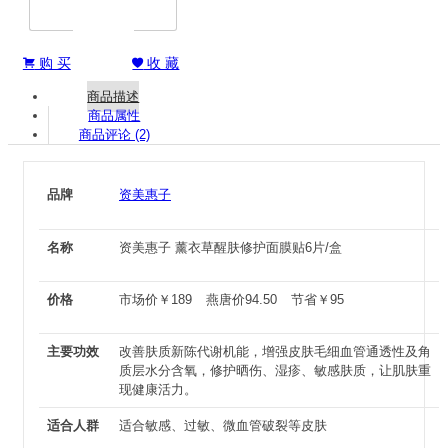
购 买
收 藏


商品描述
商品属性
商品评论 (2)
品牌
资美惠子
名称
资美惠子 薰衣草醒肤修护面膜贴6片/盒
价格
市场价
￥
189
燕唐价
94.50
节省
￥
95
主要功效
改善肤质新陈代谢机能，增强皮肤毛细血管通透性及角
质层水分含氧，修护晒伤、湿疹、敏感肤质，让肌肤重
现健康活力。
适合人群
适合敏感、过敏、微血管破裂等皮肤